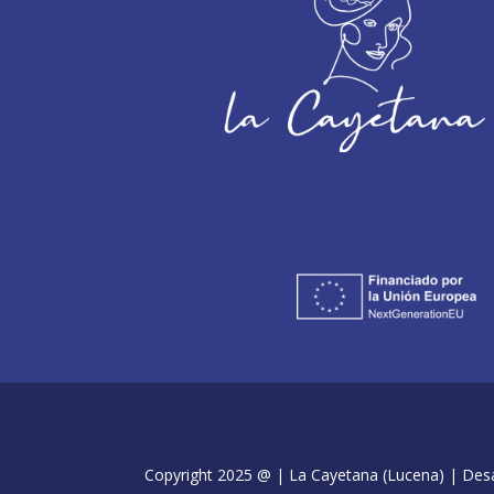
Copyright 2025 @ | La Cayetana (Lucena) | Desar