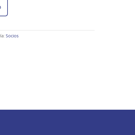
o
ía:
Socios