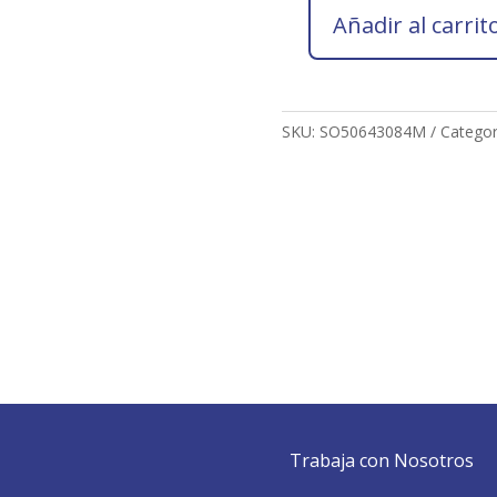
Añadir al carrit
Socio
2026
SILVIA
ORTIZ
SKU:
SO50643084M
Categor
MUÑOZ
cantidad
Trabaja con Nosotros