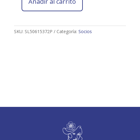
Añadir al carrito
Socio
2026
SOFIA
LUNA
SKU:
SL50615372P
Categoría:
Socios
CARMONA
cantidad