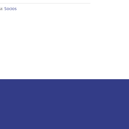
ía:
Socios