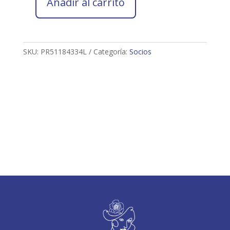
Añadir al carrito
Socio
2026
PACO
RUIZ
SKU:
PR51184334L
Categoría:
Socios
COSTA
cantidad