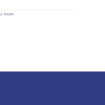
ía:
Socios