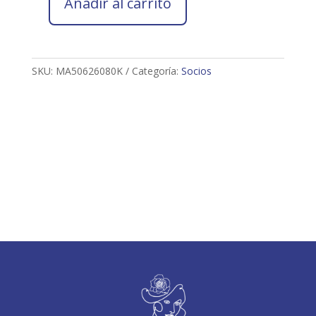
Añadir al carrito
Socio
2026
MANOLO
ARJONA
SKU:
MA50626080K
Categoría:
Socios
LOPEZ
cantidad