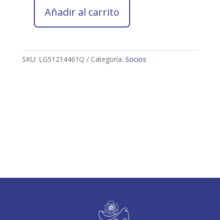
Añadir al carrito
Socio
2026
LOURDES
GALINDO
SKU:
LG51214461Q
Categoría:
Socios
MORA
cantidad