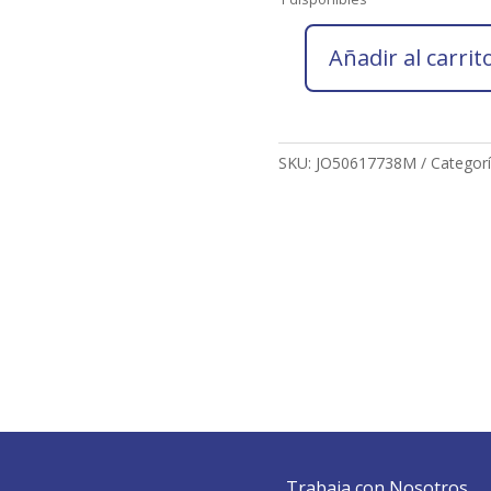
Añadir al carrit
Socio
2026
JOSÉ
ANTONIO
SKU:
JO50617738M
Categor
ORTIZ
HERRERA
cantidad
Trabaja con Nosotros