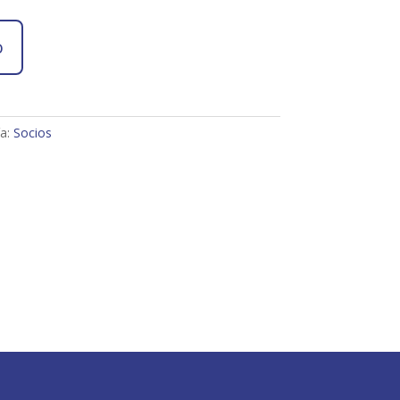
o
ía:
Socios