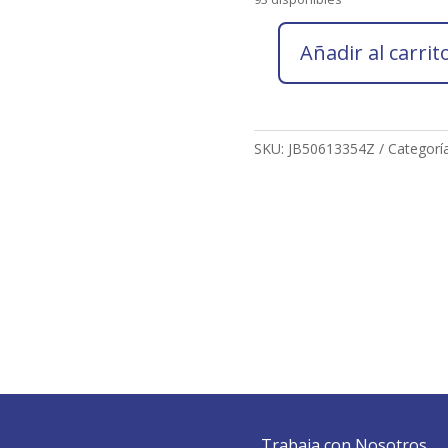
Añadir al carrit
Socio
2026
Juan
Jose
SKU:
JB50613354Z
Categorí
Bergillos
Gutierrez
cantidad
Trabaja con Nosotros