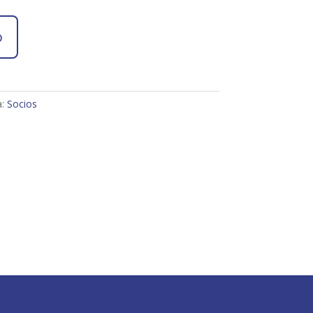
o
a:
Socios