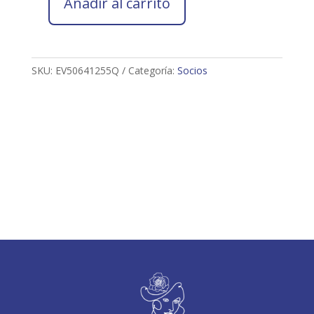
Añadir al carrito
Socio
2026
ELENA
VISO
SKU:
EV50641255Q
Categoría:
Socios
LÓPEZ
cantidad