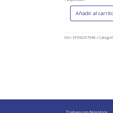
Añadir al carrit
Socio
2026
ELISABET
PINEDA
SKU:
EP50625794B
Categorí
AYALA
cantidad
Trabaja con Nosotros