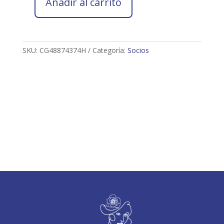
Añadir al carrito
Socio
2026
Camilo
García
SKU:
CG48874374H
Categoría:
Socios
pineda
cantidad