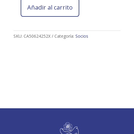
Añadir al carrito
Socio
2026
CRISTINA
ARROYO
SKU:
CA50624252X
Categoría:
Socios
DOBLAS
cantidad