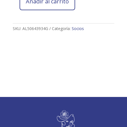
Añadir al carrito
Socio
2026
ARA
LARA
SKU:
AL50643934G
Categoría:
Socios
LUNA
cantidad