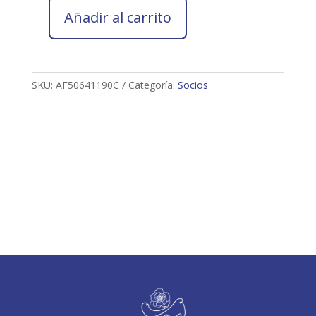
Añadir al carrito
Socio
2026
ARACELI
FUENTES
SKU:
AF50641190C
Categoría:
Socios
PEÑALVER
cantidad