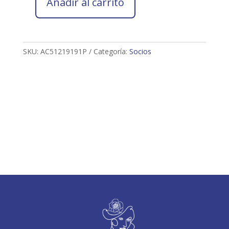
Añadir al carrito
Socio
2026
Araceli
Carrera
SKU:
AC51219191P
Categoría:
Socios
Vidal
cantidad