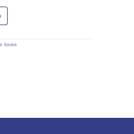
o
a:
Socios