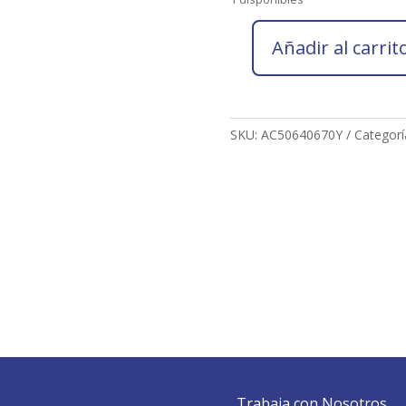
Añadir al carrit
Socio
2026
ARANCHA
CAÑETE
SKU:
AC50640670Y
Categorí
CURIEL
cantidad
Trabaja con Nosotros