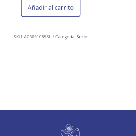
Añadir al carrito
Socio
2026
Antonio
Jesús
SKU:
AC50610898L
Categoría:
Socios
Cobos
Campaña
cantidad